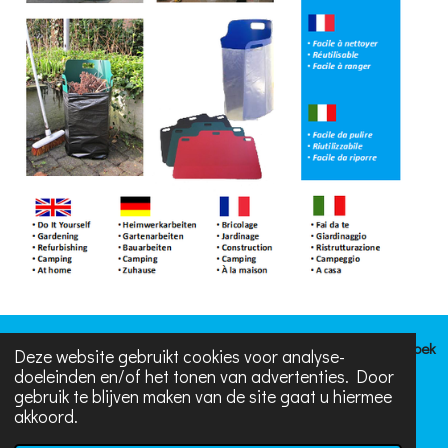
Voor vragen
kan je ook contact opnemen via Whatsapp. Of bezoek
Deze website gebruikt cookies voor analyse-
doeleinden en/of het tonen van advertenties. Door
ons op Facebook en TikTok.
gebruik te blijven maken van de site gaat u hiermee
akkoord.
W
F
T